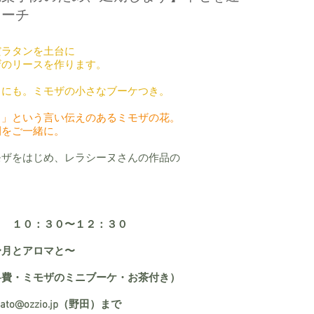
ローチ
だラタンを土台に
ザのリースを作ります。
スにも。ミモザの小さなブーケつき。
る」という言い伝えのあるミモザの花。
間をご一緒に。
モザをはじめ、レラシーヌさんの作品の
） １０：３０〜１２：３０
〜月とアロマと〜
料費・ミモザのミニブーケ・お茶付き）
ato@ozzio.jp（野田）まで