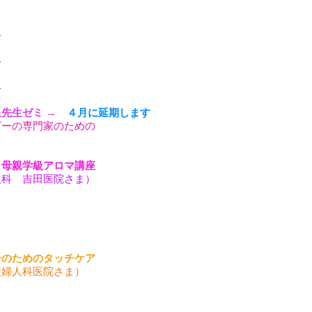
み
み
み
泉先生ゼミ →
４月に延期します
ピーの専門家のための
 母親学級アロマ講座
人科 吉田医院さま）
ーのためのタッチケア
産婦人科医院さま）