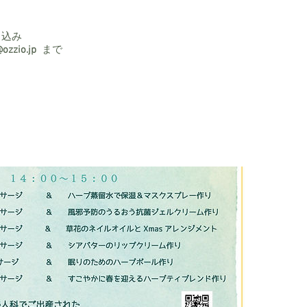
し込み
ozzio.jp
まで