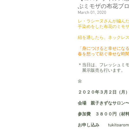
ぶミモザの布花ブ
March 01, 2020
レ・ラシーヌさんが編ん
手染めをした布花のミモ
紐を通したら、ネックレ
「身につけると幸せにな
春を想って紡ぐ幸せな時
＊当日は、フレッシュミ
展示販売も行います。
​🌼
２０２０年３月２日（月
会場 親子きずなサロン
参加費 ３８００円（材
​お申し込み tukitoarom