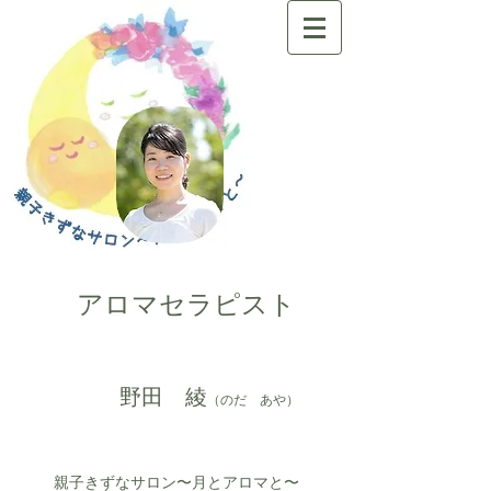
アロマセラピスト
​
野田
綾
（のだ あや）
親子きずなサロン〜月とアロマと〜