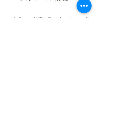
ご自分のお仕事に取り入れたい・資
格希望の方は
キッチンATR蒸留検定
セミナー
キッチン蒸留ATRホー
ムケアアドバイザー講
座
フリータイム制にて、リクエスト
により随時開催中♪
​お問い合わせは
こちら
まで