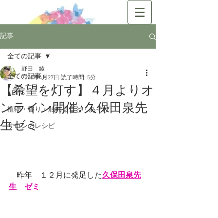
記事
全ての記事
野田 綾
全ての記事
2020年4月27日
読了時間: 5分
【希望を灯す】４月よりオ
NEWS
ンライン開催♪久保田泉先
植物・香り・触れること・あそび
生ゼミ
サロンのレシピ
　昨年　１２月に発足した
久保田泉先
生　ゼミ