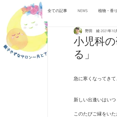
全ての記事
NEWS
植物・香
野田 綾
2021年10
小児科の
る」
急に寒くなってきて
新しい出逢いはいつ
このたびご縁をいた