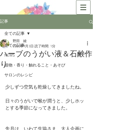
記事
全ての記事
野田 綾
全ての記事
2021年9月3日
読了時間: 1分
ハーブのうがい液＆石鹸作
NEWS
り
植物・香り・触れること・あそび
サロンのレシピ
少しずつ空気も乾燥してきましたね。
日々のうがいで喉が潤うと、少しホッ
とする季節になってきました。
先月は、いわて生協さま　大人企画に