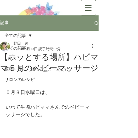
記事
全ての記事
野田 綾
全ての記事
2019年5月13日
読了時間: 2分
【ホッとする場所】ハピマ
NEWS
マ５月のベビーマッサージ
植物・香り・触れること・あそび
サロンのレシピ
５月８日水曜日は、
いわて生協ハピママさんでのベビーマ
ッサージでした。