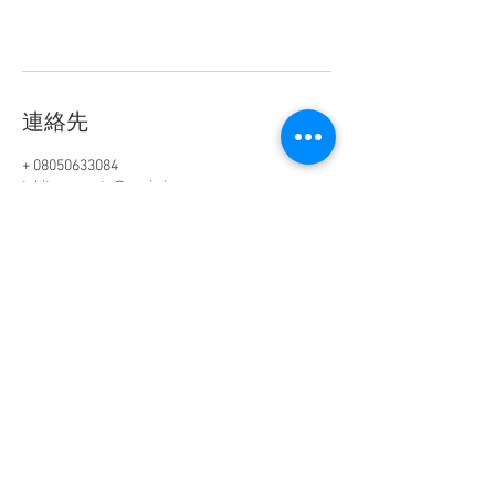
連絡先
+ 08050633084
tukitoaromato@ozzio.jp
盛岡市, Iwate Prefecture, JPN
​ ©️親子きずなサロン〜月とアロマと〜
​
お問い合わせフォーム