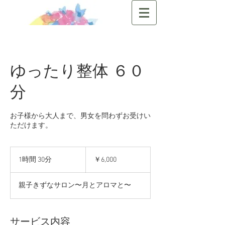
ゆったり整体 ６０
分
お子様から大人まで、男女を問わずお受けい
ただけます。
6,000
円
1時間 30分
1
￥6,000
時
3
親子きずなサロン〜月とアロマと〜
0
分
サービス内容