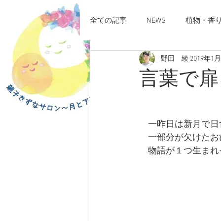
全ての記事
NEWS
植物・香
野田 綾
2019年1
言葉で扉
　一昨日は新月で日
　一部分が欠けたお
　物語が１つ生まれ