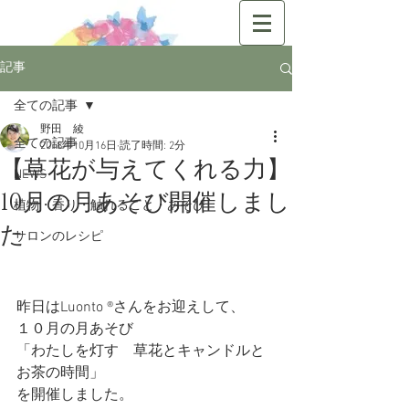
記事
全ての記事
野田 綾
全ての記事
2018年10月16日
読了時間: 2分
【草花が与えてくれる力】
NEWS
10月の月あそび開催しまし
植物・香り・触れること・あそび
た
サロンのレシピ
昨日はLuonto ®︎さんをお迎えして、
１０月の月あそび
「わたしを灯す　草花とキャンドルと
お茶の時間」
を開催しました。　