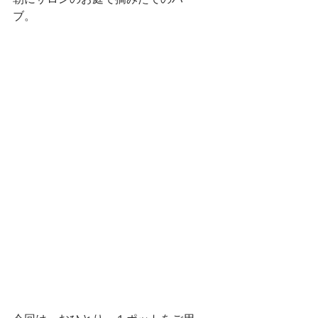
朝にサロンのお庭で摘みたてのハー
ブ。