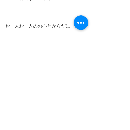
お一人お一人のお心とからだに
そっと植物の優しさを添えることがで
きたら・・・
とひそかな祈りのような気持ちでお待
ちしております。
🌙　９月のプライベートケア　ご予約
可能日