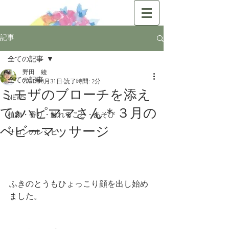
記事
全ての記事
野田 綾
全ての記事
2021年3月31日
読了時間: 2分
ミモザのブローチを添え
NEWS
て♪ハピママさん＊３月の
植物・香り・触れること・あそび
ベビーマッサージ
サロンのレシピ
ふきのとうもひょっこり顔を出し始め
ました。