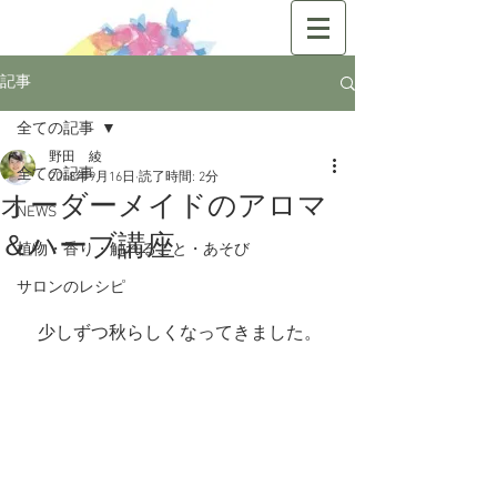
記事
全ての記事
野田 綾
全ての記事
2018年9月16日
読了時間: 2分
オーダーメイドのアロマ
NEWS
＆ハーブ講座
植物・香り・触れること・あそび
サロンのレシピ
　少しずつ秋らしくなってきました。