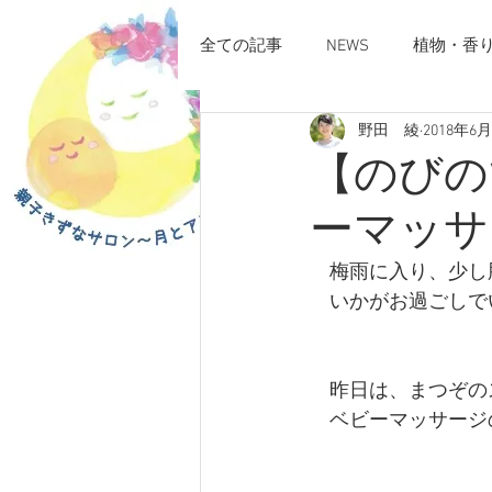
全ての記事
NEWS
植物・香
野田 綾
2018年6
【のびの
ーマッサ
　梅雨に入り、少し
　いかがお過ごしで
　昨日は、まつぞの
　ベビーマッサージ