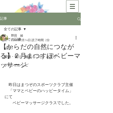
記事
全ての記事
野田 綾
全ての記事
2019年2月14日
読了時間: 2分
【からだの自然につなが
NEWS
る】２月まつすぽベビーマ
植物・香り・触れること・あそび
ッサージ
サロンのレシピ
　昨日はまつぞのスポーツクラブ主催
　「ママとベビーのハッピータイム」
にて
　　ベビーマッサージクラスでした。