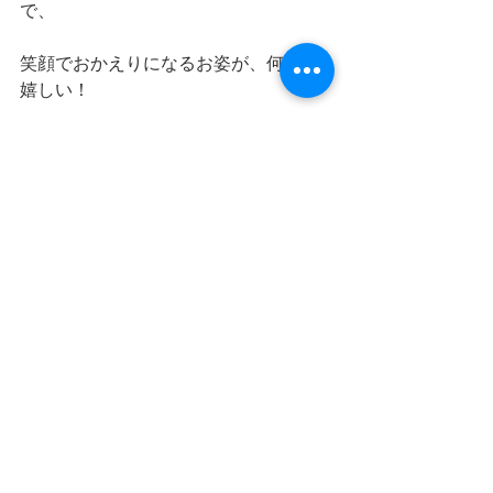
で、
笑顔でおかえりになるお姿が、何より
嬉しい！
ママもベビーもハッピーになれる時
間。
２月は、来週はお休みで、２７日がフ
ァーストサイン
３月は、６日のベビーダンスから始ま
ります🌿
来月のベビーマッサージは３月２７日
水曜日。