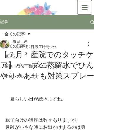
記事
全ての記事
野田 綾
全ての記事
2021年8月7日
読了時間: 2分
【７月＊産院でのタッチケ
NEWS
ア】ハーブの蒸留水でひん
植物・香り・触れること・あそび
やり＊あせも対策スプレー
サロンのレシピ
　夏らしい日が続きますね。
親子向けの講座は数々ありますが、
月齢が小さな時にお出かけするのは勇